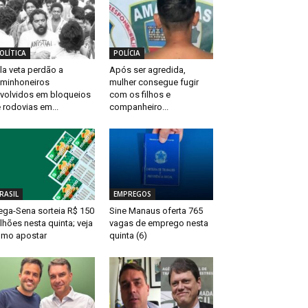
OLÍTICA
POLÍCIA
la veta perdão a
Após ser agredida,
minhoneiros
mulher consegue fugir
volvidos em bloqueios
com os filhos e
 rodovias em...
companheiro...
RASIL
EMPREGOS
ga-Sena sorteia R$ 150
Sine Manaus oferta 765
lhões nesta quinta; veja
vagas de emprego nesta
mo apostar
quinta (6)