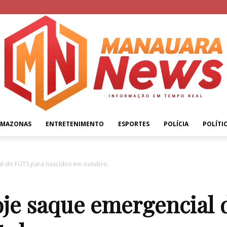
AMAZONAS
ENTRETENIMENTO
ESPORTES
POLÍCIA
POLÍTI
Manauara
al do FGTS para nascidos em outubro
oje saque emergencial
News