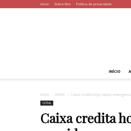
Início
Sobre Nós
Política de privacidade
INÍCIO
Início
GERAL
Caixa credita hoje saque emergenci
GERAL
Caixa credita h