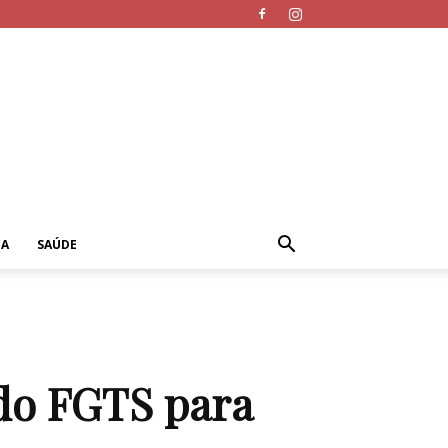
CA
SAÚDE
 do FGTS para