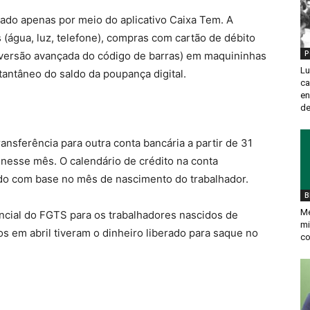
ado apenas por meio do aplicativo Caixa Tem. A
(água, luz, telefone), compras com cartão de débito
P
(versão avançada do código de barras) em maquininhas
Lu
stantâneo do saldo da poupança digital.
ca
en
de
ansferência para outra conta bancária a partir de 31
 nesse mês. O calendário de crédito na conta
ido com base no mês de nascimento do trabalhador.
B
Me
ncial do FGTS para os trabalhadores nascidos de
mi
os em abril tiveram o dinheiro liberado para saque no
co