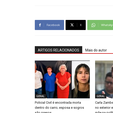
Facebook
X
WhatsAp
ARTIGOS RELACIONADOS
Mais do autor
GERAL
GERAL
Policial Civil é encontrada morta
Carla Zambe
dentro do carro; esposa e sogros
no exterior 
são presos
mãe na polít