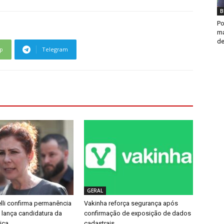
B
Po
ma
de
p
Telegram
GERAL
lli confirma permanência
Vakinha reforça segurança após
e lança candidatura da
confirmação de exposição de dados
ica
cadastrais