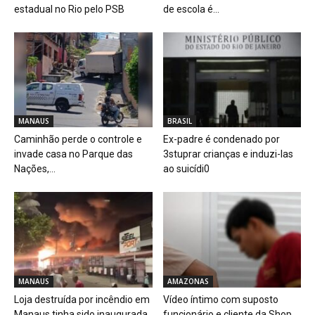
estadual no Rio pelo PSB
de escola é...
MANAUS
BRASIL
Caminhão perde o controle e
Ex-padre é condenado por
invade casa no Parque das
3stuprar crianças e induzi-las
Nações,...
ao suicídi0
MANAUS
AMAZONAS
Loja destruída por incêndio em
Vídeo íntimo com suposto
Manaus tinha sido inaugurada
funcionário e cliente da Shop