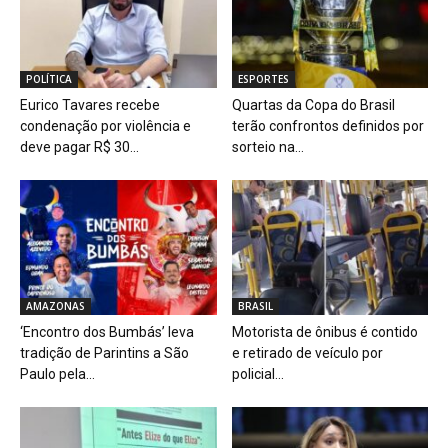
POLÍTICA
ESPORTES
Eurico Tavares recebe
Quartas da Copa do Brasil
condenação por violência e
terão confrontos definidos por
deve pagar R$ 30...
sorteio na...
AMAZONAS
BRASIL
‘Encontro dos Bumbás’ leva
Motorista de ônibus é contido
tradição de Parintins a São
e retirado de veículo por
Paulo pela...
policial...