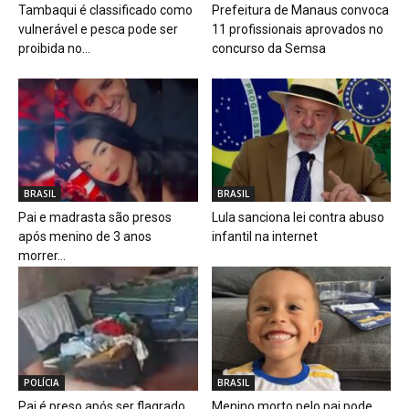
Tambaqui é classificado como
Prefeitura de Manaus convoca
vulnerável e pesca pode ser
11 profissionais aprovados no
proibida no...
concurso da Semsa
BRASIL
BRASIL
Pai e madrasta são presos
Lula sanciona lei contra abuso
após menino de 3 anos
infantil na internet
morrer...
POLÍCIA
BRASIL
Pai é preso após ser flagrado
Menino morto pelo pai pode