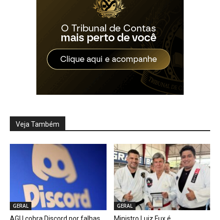
Veja Também
GERAL
GERAL
AGU cobra Discord por falhas
Ministro Luiz Fux é