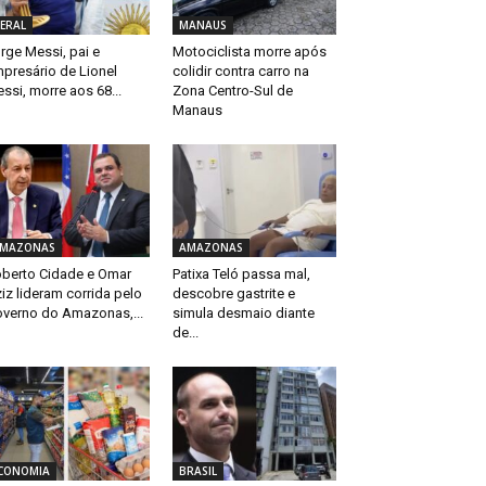
ERAL
MANAUS
rge Messi, pai e
Motociclista morre após
presário de Lionel
colidir contra carro na
ssi, morre aos 68...
Zona Centro-Sul de
Manaus
MAZONAS
AMAZONAS
berto Cidade e Omar
Patixa Teló passa mal,
iz lideram corrida pelo
descobre gastrite e
verno do Amazonas,...
simula desmaio diante
de...
CONOMIA
BRASIL