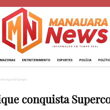
AMAZONAS
ENTRETENIMENTO
ESPORTES
POLÍCIA
POLÍTI
Manauara
upercopa da Europa
que conquista Superc
News