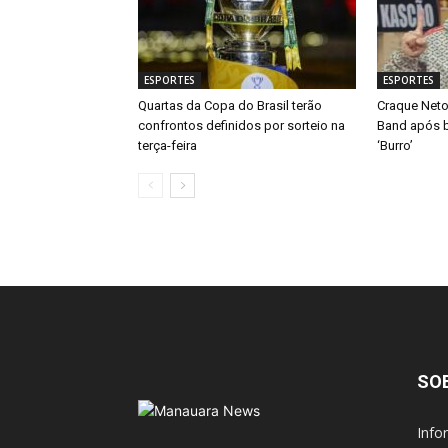
ESPORTES
ESPORTES
Quartas da Copa do Brasil terão
Craque Neto
confrontos definidos por sorteio na
Band após b
terça-feira
‘Burro’
SO
Info