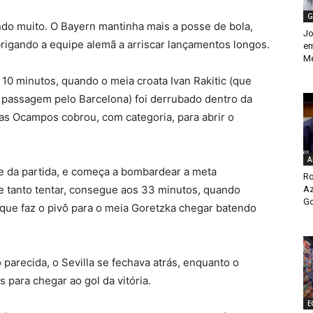
G
o muito. O Bayern mantinha mais a posse de bola,
Jo
brigando a equipe alemã a arriscar lançamentos longos.
em
Me
10 minutos, quando o meia croata Ivan Rakitic (que
 passagem pelo Barcelona) foi derrubado dentro da
cas Ocampos cobrou, com categoria, para abrir o
A
le da partida, e começa a bombardear a meta
Ro
e tanto tentar, consegue aos 33 minutos, quando
Az
Go
que faz o pivô para o meia Goretzka chegar batendo
parecida, o Sevilla se fechava atrás, enquanto o
para chegar ao gol da vitória.
E