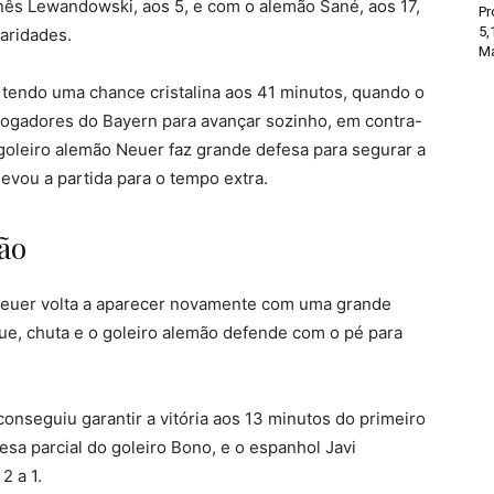
ês Lewandowski, aos 5, e com o alemão Sané, aos 17,
Pr
5,
laridades.
Ma
 tendo uma chance cristalina aos 41 minutos, quando o
jogadores do Bayern para avançar sozinho, em contra-
 goleiro alemão Neuer faz grande defesa para segurar a
levou a partida para o tempo extra.
ão
Neuer volta a aparecer novamente com uma grande
ue, chuta e o goleiro alemão defende com o pé para
onseguiu garantir a vitória aos 13 minutos do primeiro
sa parcial do goleiro Bono, e o espanhol Javi
2 a 1.