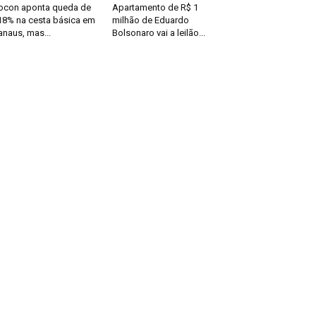
ocon aponta queda de
Apartamento de R$ 1
18% na cesta básica em
milhão de Eduardo
naus, mas...
Bolsonaro vai a leilão...