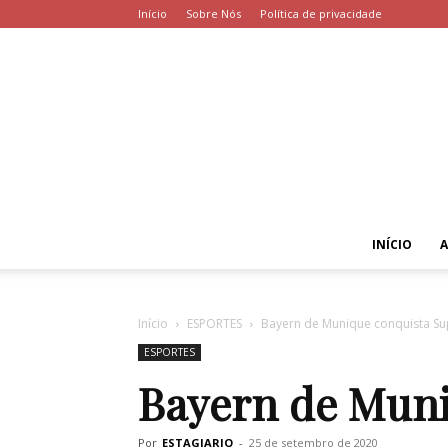
Início
Sobre Nós
Política de privacidade
INÍCIO
Início
ESPORTES
Bayern de Munique conquista S
ESPORTES
Bayern de Muni
Por
ESTAGIARIO
-
25 de setembro de 2020