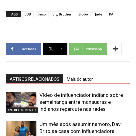
TAGS
BBB
beijo
Big Brother
Globo
Jade
PA
Facebook
X
WhatsApp
ARTIGOS RELACIONADOS
Mais do autor
Vídeo de influenciador indiano sobre
semelhança entre manauaras e
indianos repercute nas redes
ENTRETENIMENTO
Um mês após assumir namoro, Davi
Brito se casa com influenciadora