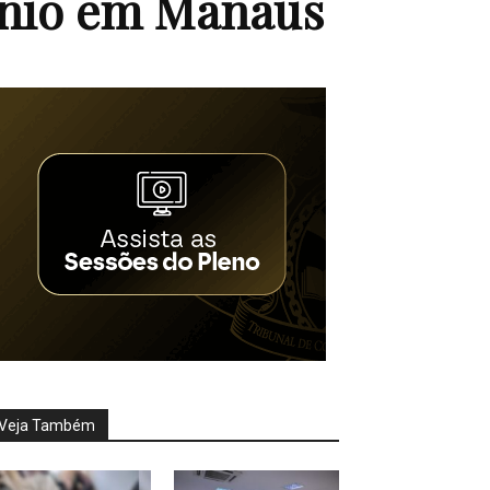
gênio em Manaus
Veja Também