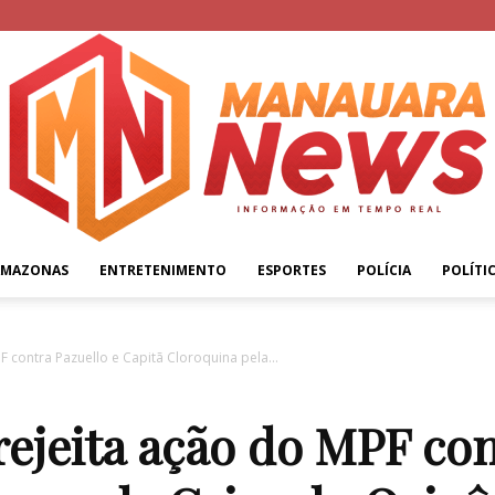
AMAZONAS
ENTRETENIMENTO
ESPORTES
POLÍCIA
POLÍTI
Manauara
PF contra Pazuello e Capitã Cloroquina pela...
 rejeita ação do MPF con
News