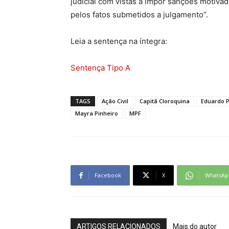
judicial com vistas a impor sanções motiv
pelos fatos submetidos a julgamento”.
Leia a sentença na íntegra:
Sentença Tipo A
TAGS
Ação Civil
Capitã Cloroquina
Eduardo P
Mayra Pinheiro
MPF
Facebook
X
WhatsAp
ARTIGOS RELACIONADOS
Mais do autor