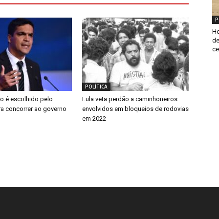
P
Ho
de
ce
POLÍTICA
o é escolhido pelo
Lula veta perdão a caminhoneiros
ra concorrer ao governo
envolvidos em bloqueios de rodovias
em 2022