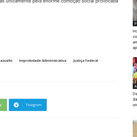
adas unicamente pela enorme comoção social provocada
P
H
co
am
ap
azuello
Improbidade Administrativa
Justiça Federal
A
Da
da
p
Telegram
un