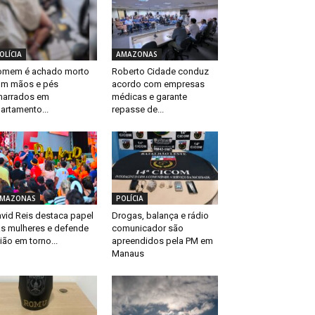
OLÍCIA
AMAZONAS
omem é achado morto
Roberto Cidade conduz
m mãos e pés
acordo com empresas
arrados em
médicas e garante
artamento...
repasse de...
MAZONAS
POLÍCIA
vid Reis destaca papel
Drogas, balança e rádio
s mulheres e defende
comunicador são
ião em torno...
apreendidos pela PM em
Manaus