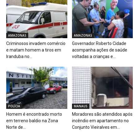
AMAZONAS
AMAZONAS
Criminosos invadem comércio
Governador Roberto Cidade
e matam homem a tiros em
acompanha ações de saúde
Iranduba no...
voltadas a crianças e...
POLÍCIA
MANAUS
Homem é encontrado morto
Moradores são atendidos após
em terreno baldio na Zona
incêndio em apartamento no
Norte de...
Conjunto Vieiralves em...