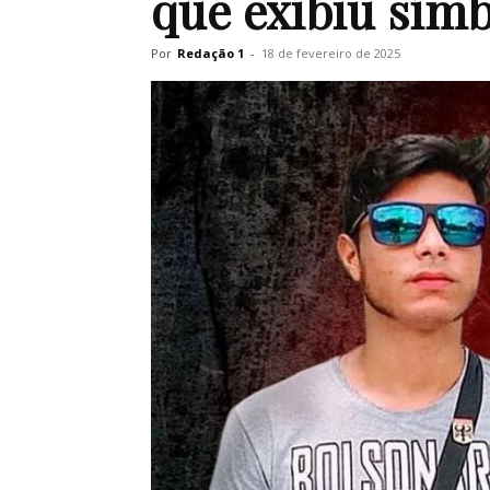
que exibiu símb
Por
Redação 1
-
18 de fevereiro de 2025