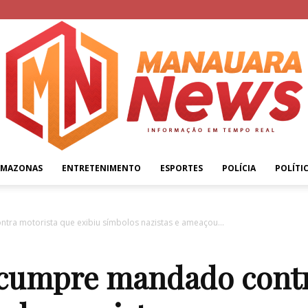
AMAZONAS
ENTRETENIMENTO
ESPORTES
POLÍCIA
POLÍTI
Manauara
tra motorista que exibiu símbolos nazistas e ameaçou...
l cumpre mandado cont
News