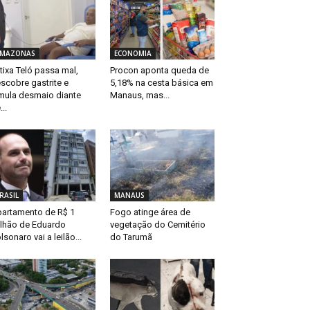
MAZONAS
ECONOMIA
tixa Teló passa mal,
Procon aponta queda de
scobre gastrite e
5,18% na cesta básica em
mula desmaio diante
Manaus, mas...
...
RASIL
MANAUS
artamento de R$ 1
Fogo atinge área de
lhão de Eduardo
vegetação do Cemitério
lsonaro vai a leilão...
do Tarumã