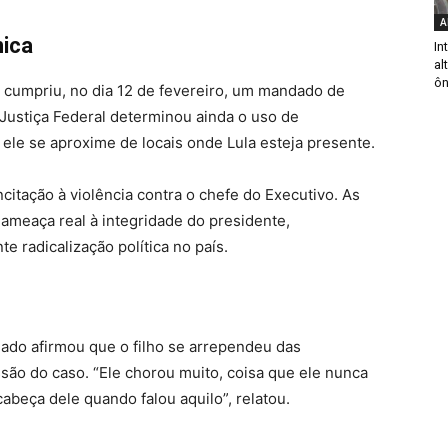
A
nica
In
al
ôn
) cumpriu, no dia 12 de fevereiro, um mandado de
Justiça Federal determinou ainda o uso de
e ele se aproxime de locais onde Lula esteja presente.
ncitação à violência contra o chefe do Executivo. As
ameaça real à integridade do presidente,
e radicalização política no país.
gado afirmou que o filho se arrependeu das
são do caso. “Ele chorou muito, coisa que ele nunca
abeça dele quando falou aquilo”, relatou.