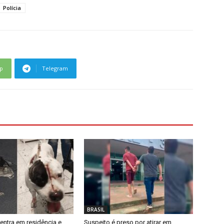
Polícia
p
Telegram
BRASIL
entra em residência e
Suspeito é preso por atirar em