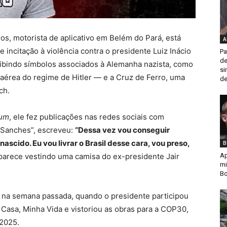
os, motorista de aplicativo em Belém do Pará, está
A
 incitação à violência contra o presidente Luiz Inácio
Pa
de
exibindo símbolos associados à Alemanha nazista, como
si
a aérea do regime de Hitler — e a Cruz de Ferro, uma
de
ch.
ium
, ele fez publicações nas redes sociais com
r Sanches”, escreveu:
“Dessa vez vou conseguir
nascido. Eu vou livrar o Brasil desse cara, vou preso,
B
parece vestindo uma camisa do ex-presidente Jair
Ap
mi
Bo
ém na semana passada, quando o presidente participou
Casa, Minha Vida e vistoriou as obras para a COP30,
 2025.