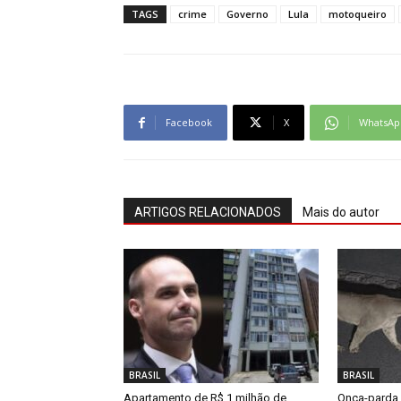
TAGS
crime
Governo
Lula
motoqueiro
Facebook
X
WhatsAp
ARTIGOS RELACIONADOS
Mais do autor
BRASIL
BRASIL
Apartamento de R$ 1 milhão de
Onça-parda 