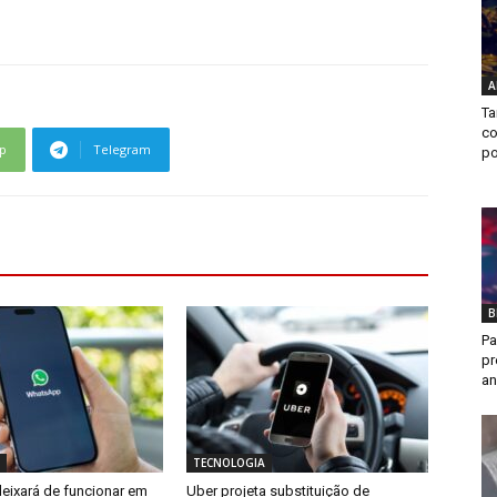
A
Ta
co
p
Telegram
po
B
Pa
pr
an
TECNOLOGIA
ixará de funcionar em
Uber projeta substituição de