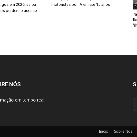
tigos em 2026; saiba
motoristas por IA em até 15 anos
P
los perdem o acesso
Pa
fl
fi
BRE NÓS
S
rmação em tempo real
Início
Sobre Nós