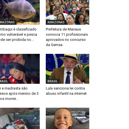
MAZONAS
AMAZONAS
mbaqui é classificado
Prefeitura de Manaus
mo vulnerável e pesca
convoca 11 profissionais
de ser proibida no...
aprovados no concurso
da Semsa
RASIL
BRASIL
i e madrasta são
Lula sanciona lei contra
esos após menino de 3
abuso infantil na internet
os morrer...