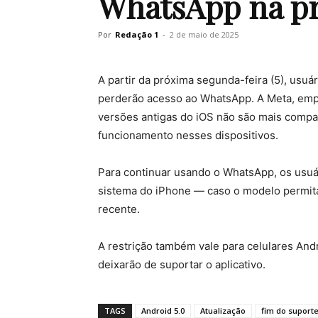
WhatsApp na p
Por
Redação 1
-
2 de maio de 2025
A partir da próxima segunda-feira (5), usuá
perderão acesso ao WhatsApp. A Meta, empr
versões antigas do iOS não são mais compat
funcionamento nesses dispositivos.
Para continuar usando o WhatsApp, os usuári
sistema do iPhone — caso o modelo permita
recente.
A restrição também vale para celulares And
deixarão de suportar o aplicativo.
TAGS
Android 5.0
Atualização
fim do suport