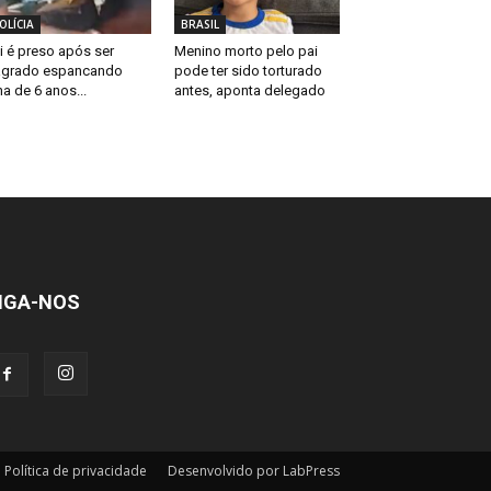
OLÍCIA
BRASIL
i é preso após ser
Menino morto pelo pai
agrado espancando
pode ter sido torturado
lha de 6 anos...
antes, aponta delegado
IGA-NOS
Política de privacidade
Desenvolvido por LabPress