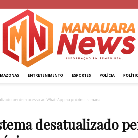
AMAZONAS
ENTRETENIMENTO
ESPORTES
POLÍCIA
POLÍTI
Manauara
ualizado perdem acesso ao WhatsApp na próxima semana
stema desatualizado p
News