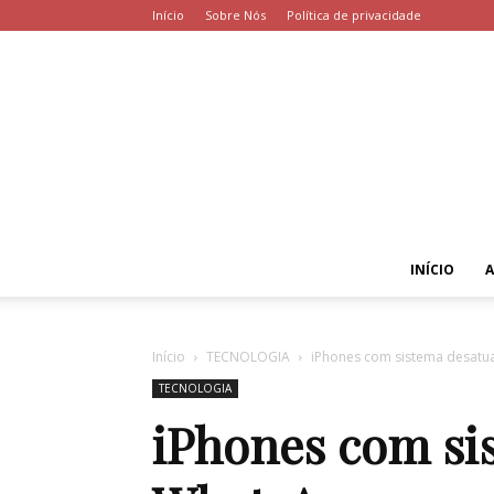
Início
Sobre Nós
Política de privacidade
INÍCIO
Início
TECNOLOGIA
iPhones com sistema desat
TECNOLOGIA
iPhones com si