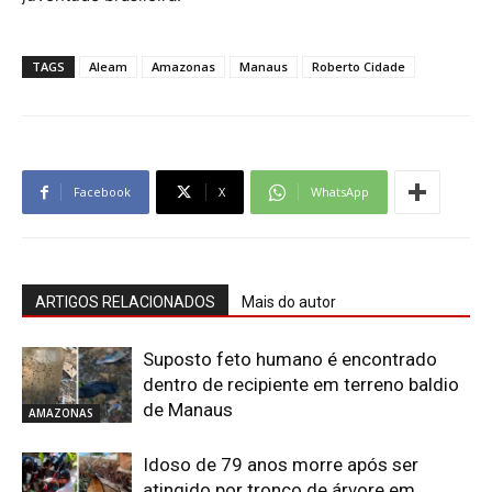
TAGS
Aleam
Amazonas
Manaus
Roberto Cidade
Facebook
X
WhatsApp
ARTIGOS RELACIONADOS
Mais do autor
Suposto feto humano é encontrado
dentro de recipiente em terreno baldio
de Manaus
AMAZONAS
Idoso de 79 anos morre após ser
atingido por tronco de árvore em