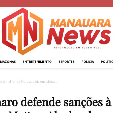
AMAZONAS
ENTRETENIMENTO
ESPORTES
POLÍCIA
POLÍTI
Manauara
 à mulher de Moraes e diz que Motta...
aro defende sanções à
News