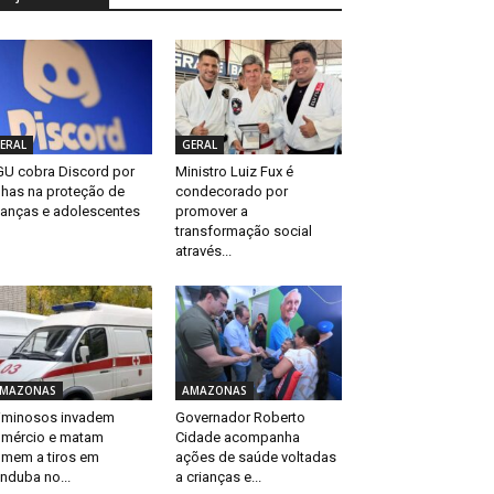
ERAL
GERAL
U cobra Discord por
Ministro Luiz Fux é
lhas na proteção de
condecorado por
ianças e adolescentes
promover a
transformação social
através...
MAZONAS
AMAZONAS
iminosos invadem
Governador Roberto
mércio e matam
Cidade acompanha
mem a tiros em
ações de saúde voltadas
anduba no...
a crianças e...