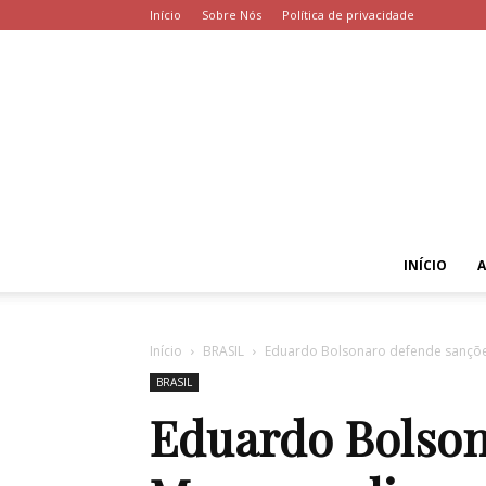
Início
Sobre Nós
Política de privacidade
INÍCIO
Início
BRASIL
Eduardo Bolsonaro defende sanções
BRASIL
Eduardo Bolson