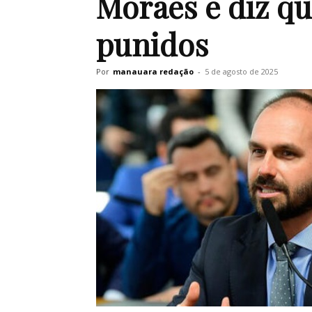
Moraes e diz q
punidos
Por
manauara redação
-
5 de agosto de 2025