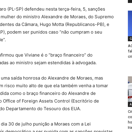
ro (PL-SP) defendeu nesta terça-feira, 5, sanções
, mulher do ministro Alexandre de Moraes, do Supremo
sidentes da Câmara, Hugo Motta (Republicanos-PB), e
AP), podem ser punidos caso “não cumpram o seu
G
e”.
AG
fa
firmou que Viviane é o “braço financeiro” do
cr
adas ao ministro sejam estendidas à advogada.
ra uma saída honrosa do Alexandre de Moraes, mas
um risco muito alto de que ela também venha a tomar
dida como o braço financeiro do Alexandre de
 Office of Foreign Assets Control (Escritório de
A
o do Departamento do Tesouro dos EUA.
Cr
co
ho
dia 30 de julho punição a Moraes com a Lei
Ir
aís democrático a ser punida com as sanções previstas