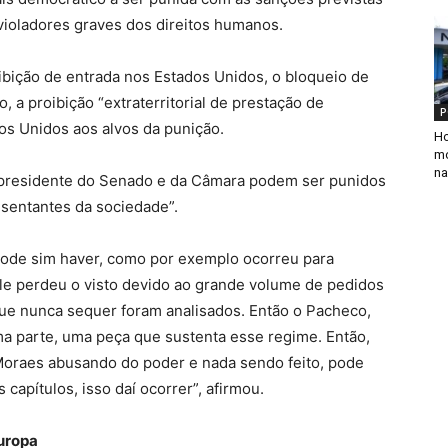
e violadores graves dos direitos humanos.
bição de entrada nos Estados Unidos, o bloqueio de
 a proibição “extraterritorial de prestação de
P
s Unidos aos alvos da punição.
Ho
mo
na
s presidente do Senado e da Câmara podem ser punidos
sentantes da sociedade”.
pode sim haver, como por exemplo ocorreu para
Ele perdeu o visto devido ao grande volume de pedidos
e nunca sequer foram analisados. Então o Pacheco,
ma parte, uma peça que sustenta esse regime. Então,
Moraes abusando do poder e nada sendo feito, pode
capítulos, isso daí ocorrer”, afirmou.
uropa