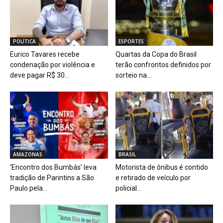
POLÍTICA
ESPORTES
Eurico Tavares recebe
Quartas da Copa do Brasil
condenação por violência e
terão confrontos definidos por
deve pagar R$ 30...
sorteio na...
AMAZONAS
BRASIL
‘Encontro dos Bumbás’ leva
Motorista de ônibus é contido
tradição de Parintins a São
e retirado de veículo por
Paulo pela...
policial...