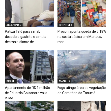
AMAZONAS
ECONOMIA
Patixa Teló passa mal,
Procon aponta queda de 5,18%
descobre gastrite e simula
na cesta básica em Manaus,
desmaio diante de...
mas...
BRASIL
MANAUS
Apartamento de R$ 1 milhão
Fogo atinge área de vegetação
de Eduardo Bolsonaro vai a
do Cemitério do Tarumã
leilão...