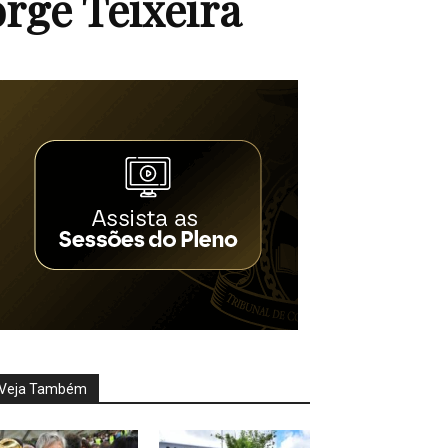
orge Teixeira
Veja Também