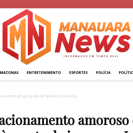
AMAZONAS
ENTRETENIMENTO
ESPORTES
POLÍCIA
POLÍTI
Manauara
so entre amigas pode ter levado à morte de...
elacionamento amoroso
News