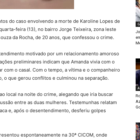
tos do caso envolvendo a morte de
Karoline Lopes de
G
uarta-feira (13), no bairro Jorge Teixeira, zona leste
Jo
ouza da Rocha
, de 20 anos, que confessou o crime.
em
Me
ntendimento motivado por um relacionamento amoroso
ações preliminares indicam que Amanda vivia com o
ar com o casal. Com o tempo, a vítima e o companheiro
o, o que gerou conflitos e culminou na separação.
A
o local na noite do crime, alegando que iria buscar
Ro
Az
scussão entre as duas mulheres. Testemunhas relatam
Go
aca e, após o desentendimento, desferiu golpes
apresentou espontaneamente na 30ª CICOM, onde