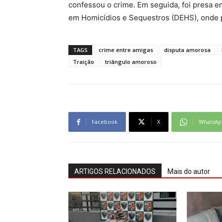
confessou o crime. Em seguida, foi presa e
em Homicídios e Sequestros (DEHS), onde p
TAGS
crime entre amigas
disputa amorosa
Traição
triângulo amoroso
Facebook
X
WhatsAp
ARTIGOS RELACIONADOS
Mais do autor