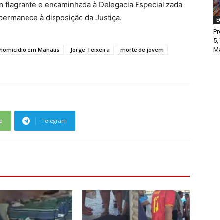
m flagrante e encaminhada à Delegacia Especializada
ermanece à disposição da Justiça.
E
Pr
5,
Ma
homicídio em Manaus
Jorge Teixeira
morte de jovem
p
Telegram