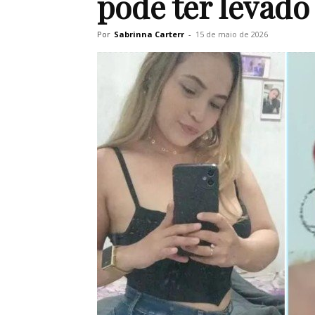
pode ter levado
Por
Sabrinna Carterr
-
15 de maio de 2026