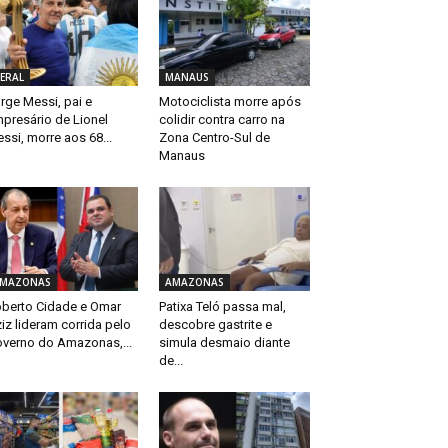
ERAL
MANAUS
rge Messi, pai e
Motociclista morre após
presário de Lionel
colidir contra carro na
ssi, morre aos 68...
Zona Centro-Sul de
Manaus
MAZONAS
AMAZONAS
berto Cidade e Omar
Patixa Teló passa mal,
iz lideram corrida pelo
descobre gastrite e
verno do Amazonas,...
simula desmaio diante
de...