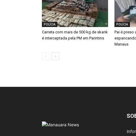
POLÍCIA
POLÍCIA
Carreta com mais de 500 kg de skank
Pai é preso 
é interceptada pela PM em Parintins
espancando 
Manaus
SO
Info