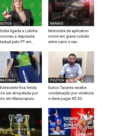
OLÍTICA
MANAUS
bista ligada a Lulinha
Motorista de aplicativo
ncorreu a deputada
morre em grave colisão
tadual pelo PT em...
entre carro e van...
MAZONAS
POLÍTICA
olescente fica ferida
Eurico Tavares recebe
ós ser atropelada por
condenação por violência
oto em Manacapuru
e deve pagar R$ 30...