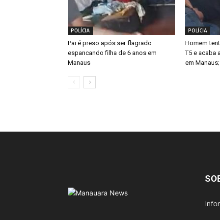
POLÍCIA
POLÍCIA
Pai é preso após ser flagrado
Homem tenta
espancando filha de 6 anos em
T5 e acaba 
Manaus
em Manaus; 
SO
Info