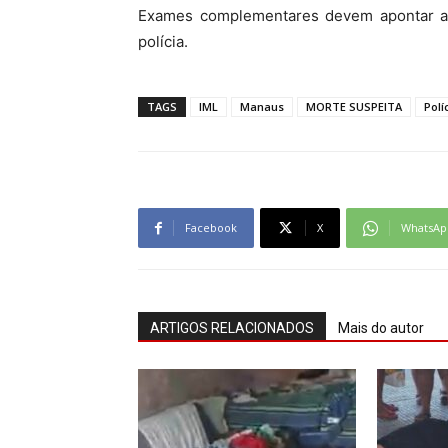
Exames complementares devem apontar a c
polícia.
TAGS
IML
Manaus
MORTE SUSPEITA
Polí
Facebook
X
WhatsAp
ARTIGOS RELACIONADOS
Mais do autor