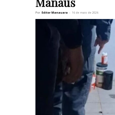
Manaus
Por
Editor Manauara
-
16 de maio de 2026