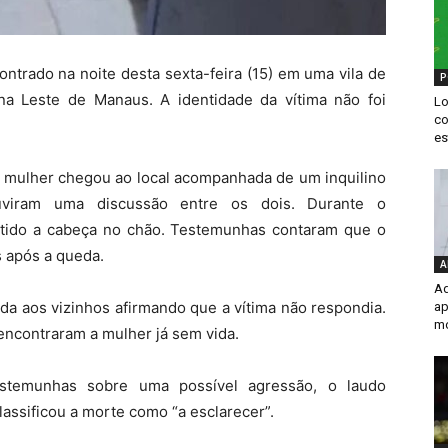
ntrado na noite desta sexta-feira (15) em uma vila de
P
ona Leste de
Manaus
. A identidade da vítima não foi
Lo
co
es
a mulher chegou ao local acompanhada de um inquilino
uviram uma discussão entre os dois. Durante o
batido a cabeça no chão. Testemunhas contaram que o
 após a queda.
A
Ad
da aos vizinhos afirmando que a vítima não respondia.
ap
m
ncontraram a mulher já sem vida.
estemunhas sobre uma possível agressão, o laudo
lassificou a morte como “a esclarecer”.