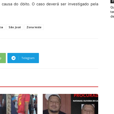
E
ausa do óbito. O caso deverá ser investigado pela
Qu
te
de
cia
São José
Zona leste
p
Telegram