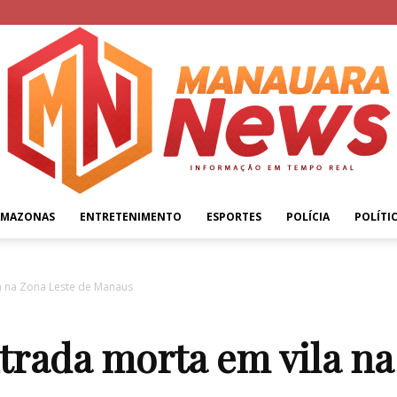
AMAZONAS
ENTRETENIMENTO
ESPORTES
POLÍCIA
POLÍTI
Manauara
a na Zona Leste de Manaus
trada morta em vila na
News