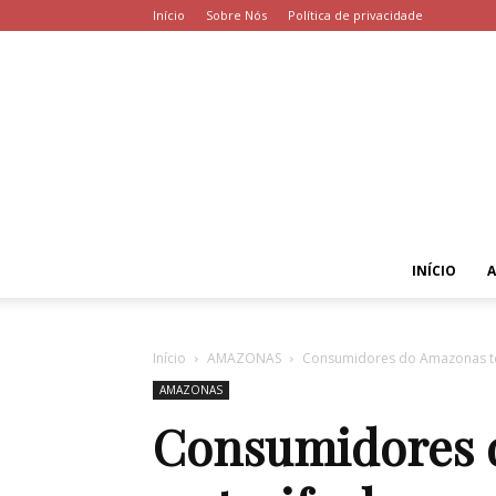
Início
Sobre Nós
Política de privacidade
INÍCIO
Início
AMAZONAS
Consumidores do Amazonas terã
AMAZONAS
Consumidores d