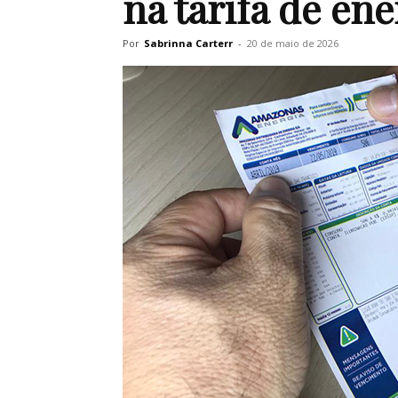
na tarifa de ene
Por
Sabrinna Carterr
-
20 de maio de 2026