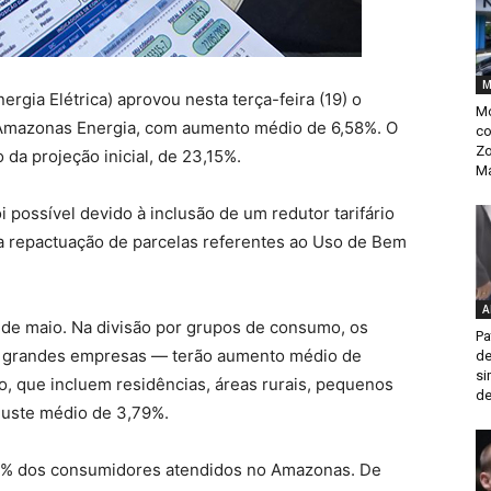
M
ergia Elétrica) aprovou nesta terça-feira (19) o
Mo
a Amazonas Energia, com aumento médio de 6,58%. O
co
Zo
 da projeção inicial, de 23,15%.
M
 possível devido à inclusão de um redutor tarifário
da repactuação de parcelas referentes ao Uso de Bem
A
6 de maio. Na divisão por grupos de consumo, os
Pa
 e grandes empresas — terão aumento médio de
de
si
, que incluem residências, áreas rurais, pequenos
de
juste médio de 3,79%.
,7% dos consumidores atendidos no Amazonas. De