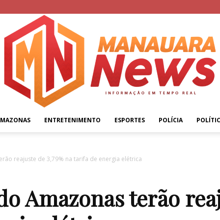
AMAZONAS
ENTRETENIMENTO
ESPORTES
POLÍCIA
POLÍTI
Manauara
o reajuste de 3,79% na tarifa de energia elétrica
o Amazonas terão reaj
News