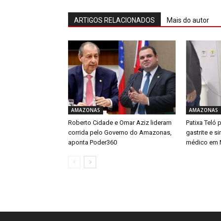
ARTIGOS RELACIONADOS
Mais do autor
AMAZONAS
AMAZONAS
Roberto Cidade e Omar Aziz lideram
Patixa Teló
corrida pelo Governo do Amazonas,
gastrite e s
aponta Poder360
médico em