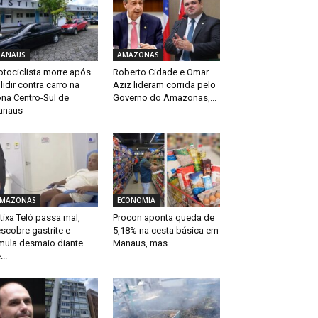
ANAUS
AMAZONAS
tociclista morre após
Roberto Cidade e Omar
lidir contra carro na
Aziz lideram corrida pelo
na Centro-Sul de
Governo do Amazonas,...
anaus
MAZONAS
ECONOMIA
tixa Teló passa mal,
Procon aponta queda de
scobre gastrite e
5,18% na cesta básica em
mula desmaio diante
Manaus, mas...
...