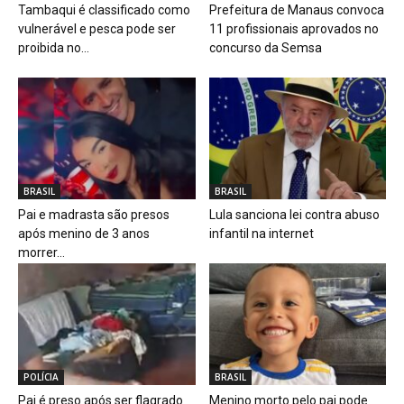
Tambaqui é classificado como
Prefeitura de Manaus convoca
vulnerável e pesca pode ser
11 profissionais aprovados no
proibida no...
concurso da Semsa
BRASIL
BRASIL
Pai e madrasta são presos
Lula sanciona lei contra abuso
após menino de 3 anos
infantil na internet
morrer...
POLÍCIA
BRASIL
Pai é preso após ser flagrado
Menino morto pelo pai pode