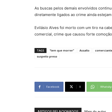
As buscas pelos demais envolvidos continua
diretamente ligados ao crime ainda estejam
Evilásio Alves foi morto com um tiro na ca
comercial, crime que causou forte comoção
TAGS
“tem que morrer”
Assalto
comerciant
suspeito preso
Facebook
X
WhatsAp
ARTIGOS RELACIONADOS
Mais do autor