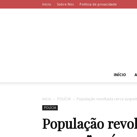
Início
Sobre Nós
Política de privacidade
INÍCIO
Início
POLÍCIA
População revoltada cerca suspeito
POLÍCIA
População revol