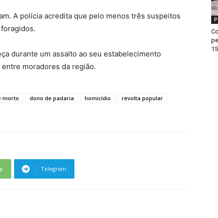
m. A polícia acredita que pelo menos três suspeitos
P
 foragidos.
Co
pe
15
beça durante um assalto ao seu estabelecimento
 entre moradores da região.
e morto
dono de padaria
homicídio
revolta popular
p
Telegram