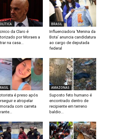
OLÍTICA
BRASIL
cnico da Claro é
Influenciadora ‘Menina da
torizado por Moraes a
Bota’ anuncia candidatura
trar na casa...
ao cargo de deputada
federal
RASIL
AMAZONAS
torista é preso após
Suposto feto humano é
rseguir e atropelar
encontrado dentro de
morada com carreta
recipiente em terreno
rante...
baldio...