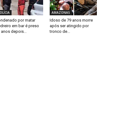
OLÍCIA
AMAZONAS
ndenado por matar
Idoso de 79 anos morre
dreiro em bar é preso
após ser atingido por
 anos depois...
tronco de...