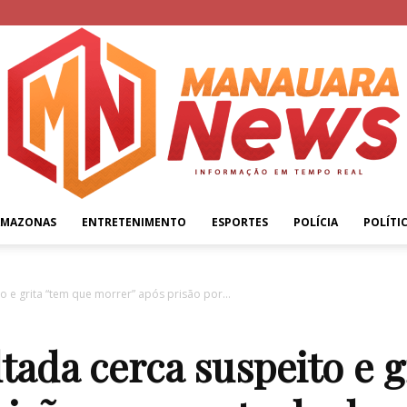
AMAZONAS
ENTRETENIMENTO
ESPORTES
POLÍCIA
POLÍTI
Manauara
 e grita “tem que morrer” após prisão por...
tada cerca suspeito e g
News