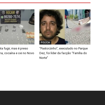
POLÍCIA
ta fugir, mas é preso
“Pastorzinho”, executado no Parque
, cocaína e oxi no Novo
Dez, foi líder da facção “Família do
Norte”