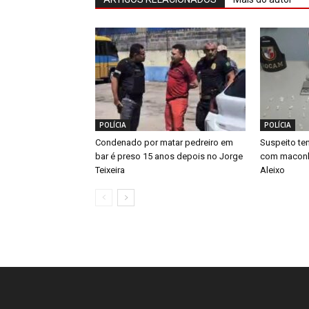
POLÍCIA
POLÍCIA
Condenado por matar pedreiro em
Suspeito ten
bar é preso 15 anos depois no Jorge
com maconha
Teixeira
Aleixo