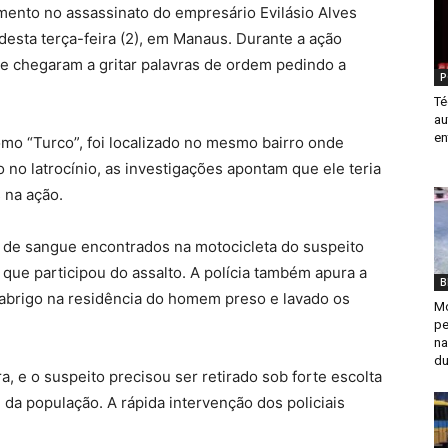
ento no assassinato do empresário Evilásio Alves
desta terça-feira (2), em Manaus. Durante a ação
 e chegaram a gritar palavras de ordem pedindo a
P
Té
au
en
omo “Turco”, foi localizado no mesmo bairro onde
no latrocínio, as investigações apontam que ele teria
 na ação.
s de sangue encontrados na motocicleta do suspeito
ue participou do assalto. A polícia também apura a
B
 abrigo na residência do homem preso e lavado os
Mo
pe
na
du
 e o suspeito precisou ser retirado sob forte escolta
 da população. A rápida intervenção dos policiais