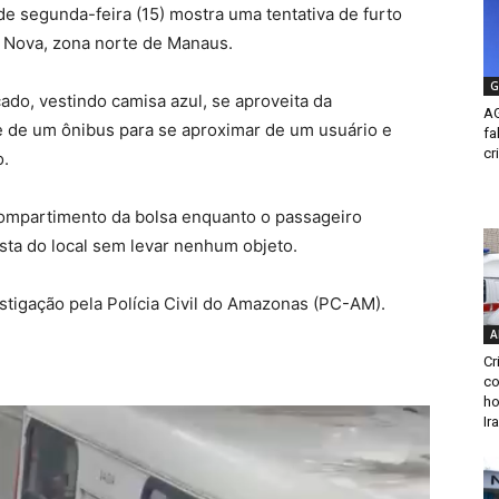
de segunda-feira (15) mostra uma tentativa de furto
e Nova, zona norte de Manaus.
G
do, vestindo camisa azul, se aproveita da
AG
de um ônibus para se aproximar de um usuário e
fa
cr
o.
ompartimento da bolsa enquanto o passageiro
asta do local sem levar nenhum objeto.
tigação pela Polícia Civil do Amazonas (PC-AM).
A
Cr
co
ho
Ir