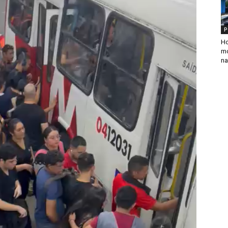
P
Ho
mo
na