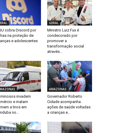
ERAL
GERAL
U cobra Discord por
Ministro Luiz Fux é
lhas na proteção de
condecorado por
ianças e adolescentes
promover a
transformação social
através...
MAZONAS
AMAZONAS
iminosos invadem
Governador Roberto
mércio e matam
Cidade acompanha
mem a tiros em
ações de saúde voltadas
anduba no...
a crianças e...