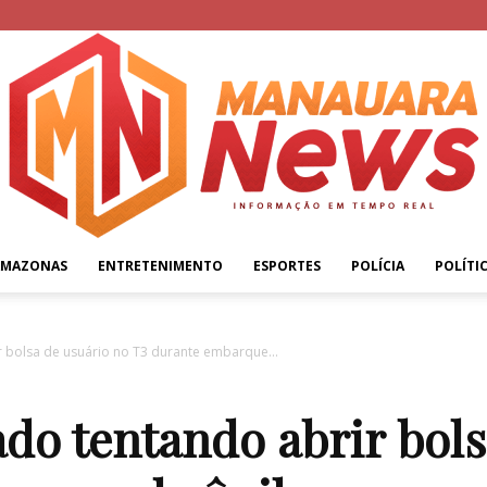
AMAZONAS
ENTRETENIMENTO
ESPORTES
POLÍCIA
POLÍTI
Manauara
 bolsa de usuário no T3 durante embarque...
do tentando abrir bols
News