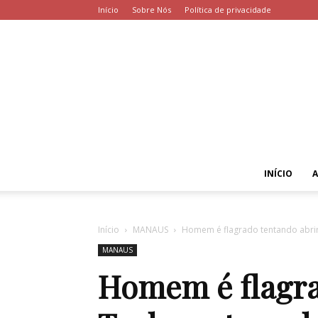
Início
Sobre Nós
Política de privacidade
INÍCIO
Início
MANAUS
Homem é flagrado tentando abrir
MANAUS
Homem é flagra