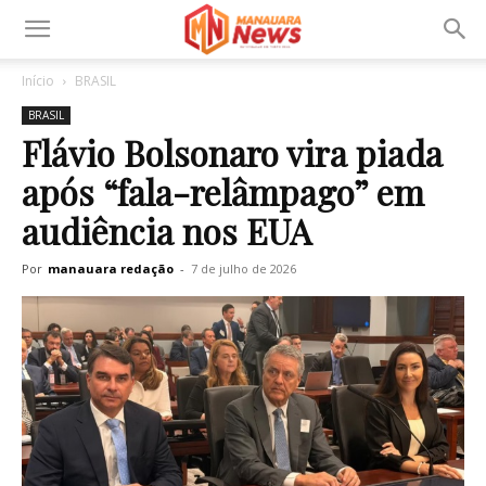
Início
BRASIL
BRASIL
Flávio Bolsonaro vira piada
após “fala-relâmpago” em
audiência nos EUA
Por
manauara redação
-
7 de julho de 2026