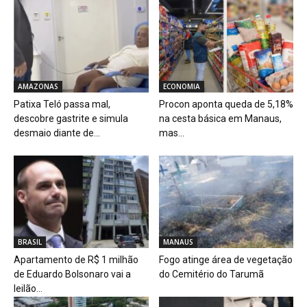
AMAZONAS
ECONOMIA
Patixa Teló passa mal,
Procon aponta queda de 5,18%
descobre gastrite e simula
na cesta básica em Manaus,
desmaio diante de...
mas...
BRASIL
MANAUS
Apartamento de R$ 1 milhão
Fogo atinge área de vegetação
de Eduardo Bolsonaro vai a
do Cemitério do Tarumã
leilão...