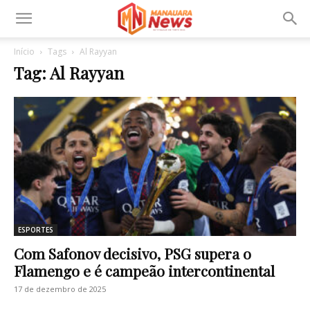
Início
Tags
Al Rayyan
Tag: Al Rayyan
ESPORTES
Com Safonov decisivo, PSG supera o
Flamengo e é campeão intercontinental
17 de dezembro de 2025