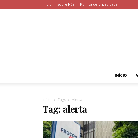
Início
Sobre Nós
Política de privacidade
INÍCIO
Início
Tags
Alerta
Tag: alerta