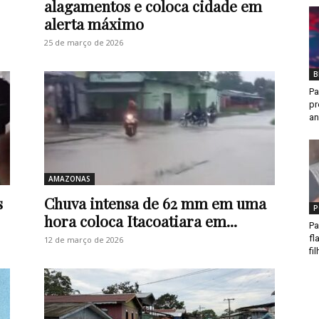
alagamentos e coloca cidade em
alerta máximo
25 de março de 2026
B
Pa
pr
an
AMAZONAS
s
Chuva intensa de 62 mm em uma
P
hora coloca Itacoatiara em...
Pa
fl
12 de março de 2026
fi