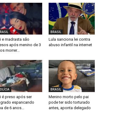
RASIL
BRASIL
i e madrasta são
Lula sanciona lei contra
esos após menino de 3
abuso infantil na internet
os morrer...
OLÍCIA
BRASIL
i é preso após ser
Menino morto pelo pai
agrado espancando
pode ter sido torturado
lha de 6 anos...
antes, aponta delegado