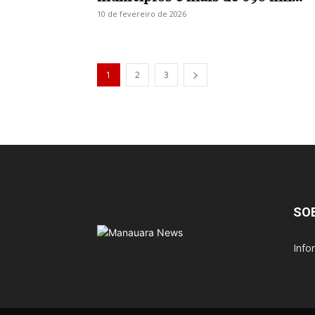
10 de fevereiro de 2026
1
2
3
SO
Info