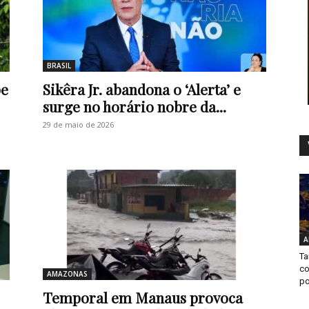
BRASIL
pe
Sikêra Jr. abandona o ‘Alerta’ e
surge no horário nobre da...
29 de maio de 2026
A
Ta
co
AMAZONAS
po
Temporal em Manaus provoca