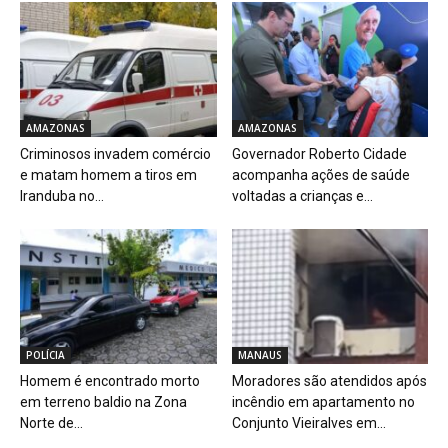
AMAZONAS
AMAZONAS
Criminosos invadem comércio
Governador Roberto Cidade
e matam homem a tiros em
acompanha ações de saúde
Iranduba no...
voltadas a crianças e...
POLÍCIA
MANAUS
Homem é encontrado morto
Moradores são atendidos após
em terreno baldio na Zona
incêndio em apartamento no
Norte de...
Conjunto Vieiralves em...