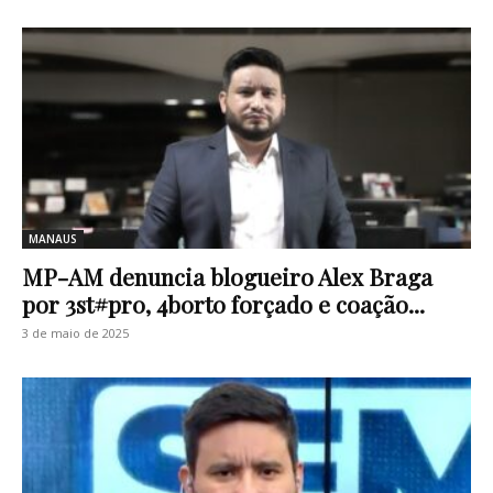
MANAUS
MP-AM denuncia blogueiro Alex Braga
por 3st#pr0, 4b0rt0 forçado e coação...
3 de maio de 2025