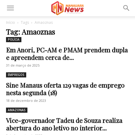
Início
Tags
Amaoznas
Tag: Amaoznas
POLÍCIA
Em Anori, PC-AM e PMAM prendem dupla
e apreendem cerca de...
31 de março de 2025
EMPREGOS
Sine Manaus oferta 129 vagas de emprego
nesta segunda (18)
18 de dezembro de 2023
AMAZONAS
Vice-governador Tadeu de Souza realiza
abertura do ano letivo no interior...