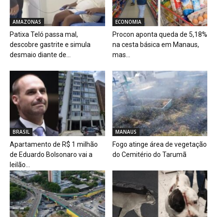
AMAZONAS
ECONOMIA
Patixa Teló passa mal,
Procon aponta queda de 5,18%
descobre gastrite e simula
na cesta básica em Manaus,
desmaio diante de...
mas...
BRASIL
MANAUS
Apartamento de R$ 1 milhão
Fogo atinge área de vegetação
de Eduardo Bolsonaro vai a
do Cemitério do Tarumã
leilão...