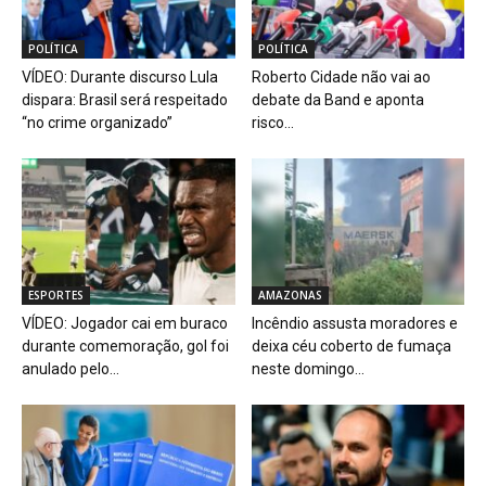
POLÍTICA
POLÍTICA
VÍDEO: Durante discurso Lula
Roberto Cidade não vai ao
dispara: Brasil será respeitado
debate da Band e aponta
“no crime organizado”
risco...
ESPORTES
AMAZONAS
VÍDEO: Jogador cai em buraco
Incêndio assusta moradores e
durante comemoração, gol foi
deixa céu coberto de fumaça
anulado pelo...
neste domingo...