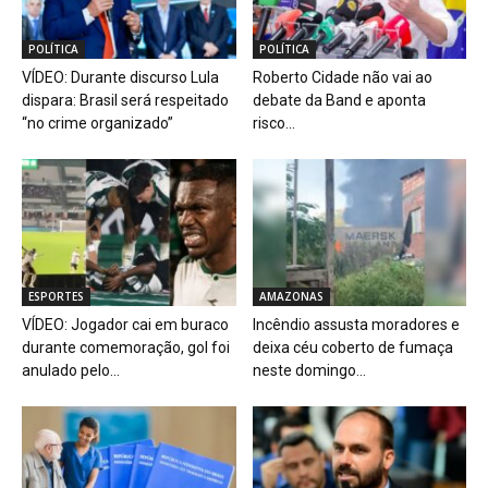
POLÍTICA
POLÍTICA
VÍDEO: Durante discurso Lula
Roberto Cidade não vai ao
dispara: Brasil será respeitado
debate da Band e aponta
“no crime organizado”
risco...
ESPORTES
AMAZONAS
VÍDEO: Jogador cai em buraco
Incêndio assusta moradores e
durante comemoração, gol foi
deixa céu coberto de fumaça
anulado pelo...
neste domingo...