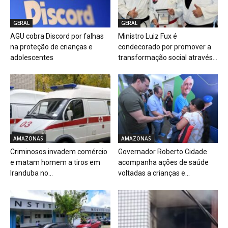
GERAL
GERAL
AGU cobra Discord por falhas
Ministro Luiz Fux é
na proteção de crianças e
condecorado por promover a
adolescentes
transformação social através...
AMAZONAS
AMAZONAS
Criminosos invadem comércio
Governador Roberto Cidade
e matam homem a tiros em
acompanha ações de saúde
Iranduba no...
voltadas a crianças e...