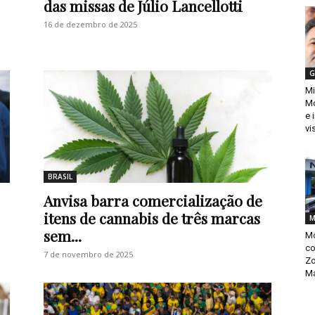
das missas de Júlio Lancellotti
16 de dezembro de 2025
G
Mi
Mo
e 
vi
BRASIL
Anvisa barra comercialização de
itens de cannabis de três marcas
M
sem...
Mo
co
7 de novembro de 2025
Zo
M