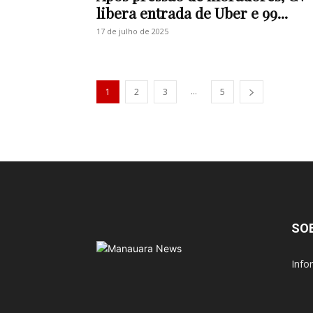
libera entrada de Uber e 99...
17 de julho de 2025
...
1
2
3
5
SO
Info