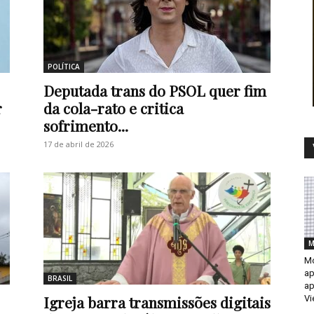
POLÍTICA
Deputada trans do PSOL quer fim
r
da cola-rato e critica
sofrimento...
17 de abril de 2026
M
Mo
ap
BRASIL
ap
Igreja barra transmissões digitais
Vi