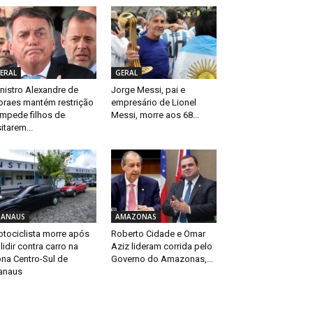
ERAL
GERAL
nistro Alexandre de
Jorge Messi, pai e
raes mantém restrição
empresário de Lionel
impede filhos de
Messi, morre aos 68...
sitarem...
ANAUS
AMAZONAS
tociclista morre após
Roberto Cidade e Omar
lidir contra carro na
Aziz lideram corrida pelo
na Centro-Sul de
Governo do Amazonas,...
anaus