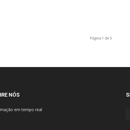
Página 1 de 5
BRE NÓS
S
rmação em tempo real