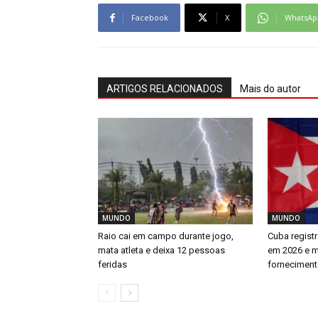
Facebook
X
WhatsAp
ARTIGOS RELACIONADOS
Mais do autor
MUNDO
MUNDO
Raio cai em campo durante jogo,
Cuba regist
mata atleta e deixa 12 pessoas
em 2026 e m
feridas
forneciment