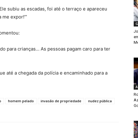
le subiu as escadas, foi até o terraço e apareceu
a me expor!’”
G
Jo
comentou:
em
Me
tido para crianças… As pessoas pagam caro para ter
ue até a chegada da polícia e encaminhado para a
A
Ro
Az
o
homem pelado
invasão de propriedade
nudez pública
Go