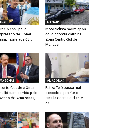
ERAL
MANAUS
rge Messi, pai e
Motociclista morre após
presário de Lionel
colidir contra carro na
ssi, morre aos 68...
Zona Centro-Sul de
Manaus
MAZONAS
AMAZONAS
berto Cidade e Omar
Patixa Teló passa mal,
iz lideram corrida pelo
descobre gastrite e
verno do Amazonas,...
simula desmaio diante
de...