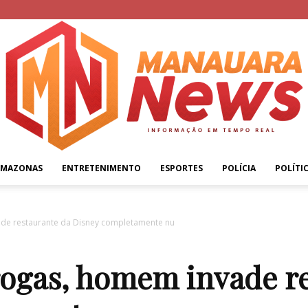
AMAZONAS
ENTRETENIMENTO
ESPORTES
POLÍCIA
POLÍTI
Manauara
ade restaurante da Disney completamente nu
rogas, homem invade r
News