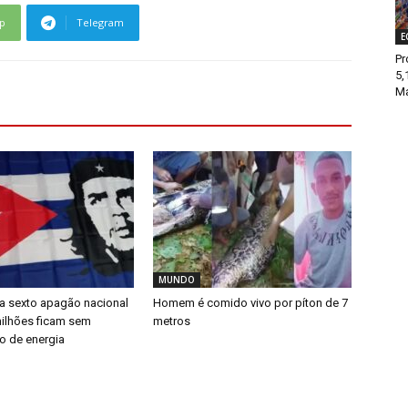
p
Telegram
E
Pr
5,
Ma
MUNDO
ra sexto apagão nacional
Homem é comido vivo por píton de 7
ilhões ficam sem
metros
o de energia