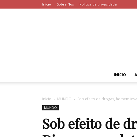
Início
Sobre Nós
Política de privacidade
INÍCIO
Início
MUNDO
Sob efeito de drogas, homem inv
MUNDO
Sob efeito de d