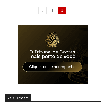
1
2
Veja Também