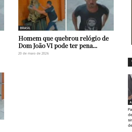
BRASIL
Homem que quebrou relógio de
Dom João VI pode ter pena...
20 de maio de 2026
A
Pa
de
si
de