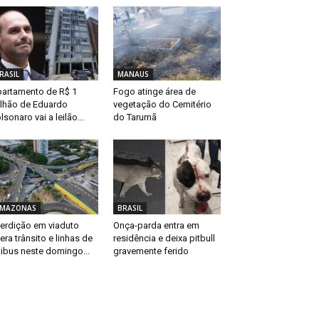
RASIL
MANAUS
artamento de R$ 1
Fogo atinge área de
lhão de Eduardo
vegetação do Cemitério
lsonaro vai a leilão...
do Tarumã
MAZONAS
BRASIL
terdição em viaduto
Onça-parda entra em
tera trânsito e linhas de
residência e deixa pitbull
ibus neste domingo...
gravemente ferido