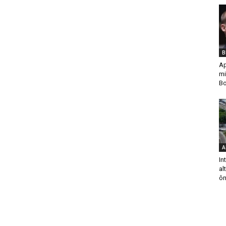
B
Ap
mi
Bo
A
In
al
ôn