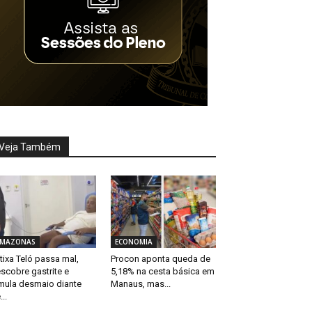
Veja Também
MAZONAS
ECONOMIA
tixa Teló passa mal,
Procon aponta queda de
scobre gastrite e
5,18% na cesta básica em
mula desmaio diante
Manaus, mas...
...