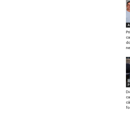
A
Pr
ca
do
ne
P
Di
ca
câ
fo