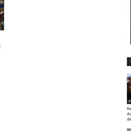
s
P
Re
do
de