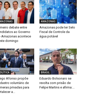
MAZONAS
AMAZONAS
imeiro debate entre
Amazonas pode ter Selo
ndidatos ao Governo
Fiscal de Controle da
 Amazonas acontece
água potável
ste domingo
OLÍTICA
BRASIL
ego Afonso propõe
Eduardo Bolsonaro se
dastro voluntário de
revolta com prisão de
meras privadas para
Felipe Martins e afirma:...
rtalecer a...