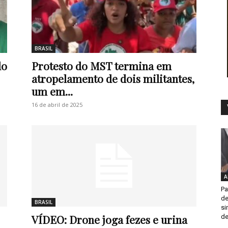
BRASIL
do
Protesto do MST termina em
atropelamento de dois militantes,
um em...
16 de abril de 2025
A
Pa
de
BRASIL
si
VÍDEO: Drone joga fezes e urina
de