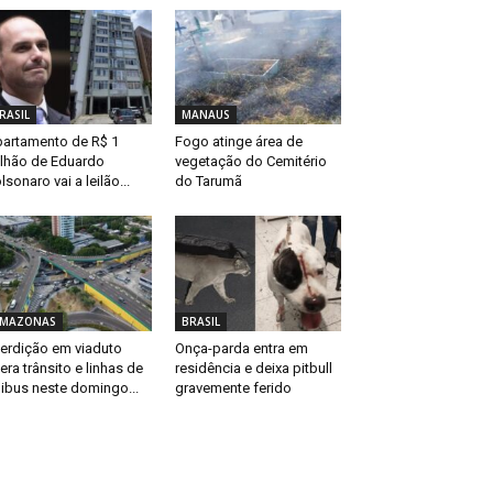
RASIL
MANAUS
artamento de R$ 1
Fogo atinge área de
lhão de Eduardo
vegetação do Cemitério
lsonaro vai a leilão...
do Tarumã
MAZONAS
BRASIL
terdição em viaduto
Onça-parda entra em
tera trânsito e linhas de
residência e deixa pitbull
ibus neste domingo...
gravemente ferido