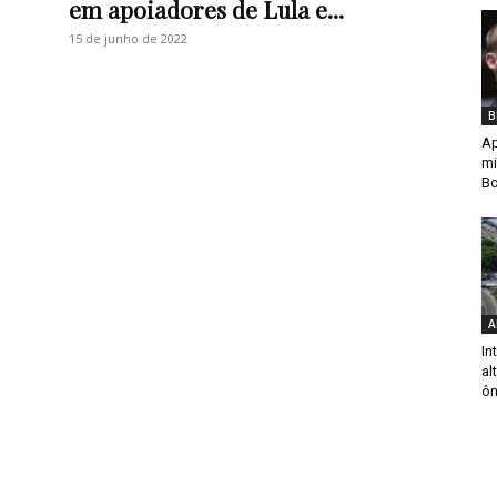
em apoiadores de Lula e...
15 de junho de 2022
B
Ap
mi
Bo
A
In
al
ôn