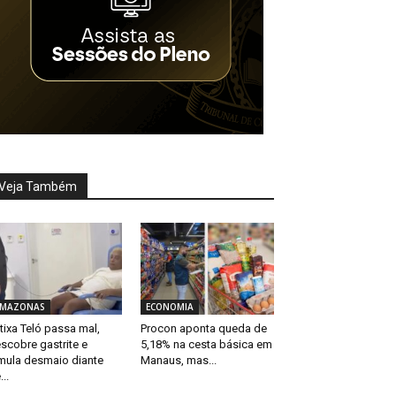
Veja Também
MAZONAS
ECONOMIA
tixa Teló passa mal,
Procon aponta queda de
scobre gastrite e
5,18% na cesta básica em
mula desmaio diante
Manaus, mas...
...