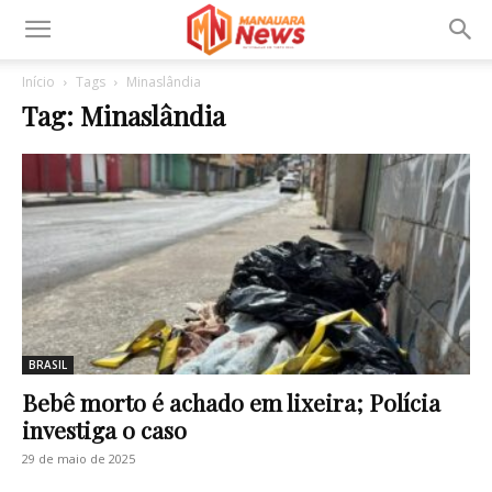
Início
Tags
Minaslândia
Tag: Minaslândia
BRASIL
Bebê morto é achado em lixeira; Polícia
investiga o caso
29 de maio de 2025