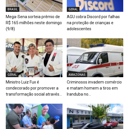
BRASIL
GERAL
Mega-Sena sorteia prêmio de
AGU cobra Discord por falhas
R$ 165 milhões neste domingo
na proteção de crianças e
(9/8)
adolescentes
GERAL
AMAZONAS
Ministro Luiz Fux é
Criminosos invadem comércio
condecorado por promover a
e matam homem a tiros em
transformação social através...
Iranduba no...