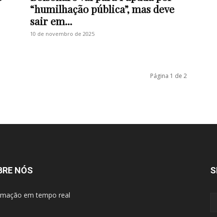
“humilhação pública”, mas deve
sair em...
10 de novembro de 2025
Página 1 de 2
BRE NÓS
S
rmação em tempo real