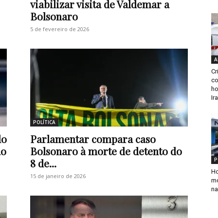
viabilizar visita de Valdemar a
Bolsonaro
5 de fevereiro de 2026
A
Cr
co
ho
Ir
POLÍTICA
do
Parlamentar compara caso
ao
Bolsonaro à morte de detento do
P
8 de...
Ho
15 de janeiro de 2026
mo
na