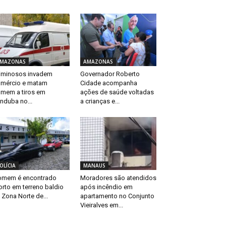
MAZONAS
AMAZONAS
iminosos invadem
Governador Roberto
mércio e matam
Cidade acompanha
mem a tiros em
ações de saúde voltadas
anduba no...
a crianças e...
OLÍCIA
MANAUS
mem é encontrado
Moradores são atendidos
rto em terreno baldio
após incêndio em
 Zona Norte de...
apartamento no Conjunto
Vieiralves em...