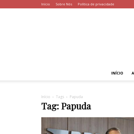
Início
Sobre Nós
Política de privacidade
INÍCIO
Início
Tags
Papuda
Tag: Papuda