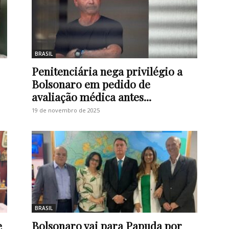
BRASIL
Penitenciária nega privilégio a
Bolsonaro em pedido de
avaliação médica antes...
19 de novembro de 2025
BRASIL
e
Bolsonaro vai para Papuda por