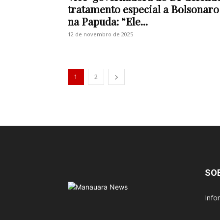
tratamento especial a Bolsonaro
na Papuda: “Ele...
12 de novembro de 2025
1
2
SO
Info