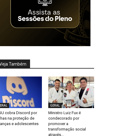
Veja Também
ERAL
GERAL
U cobra Discord por
Ministro Luiz Fux é
lhas na proteção de
condecorado por
ianças e adolescentes
promover a
transformação social
através...